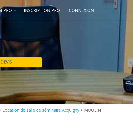
N PRO
INSCRIPTION PRO
CONNEXION
>
Location de salle de séminaire Acquigny
>
MOULIN