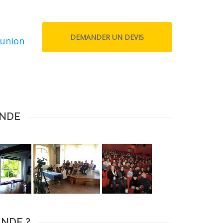
éunion
ANDE
ANDE ?