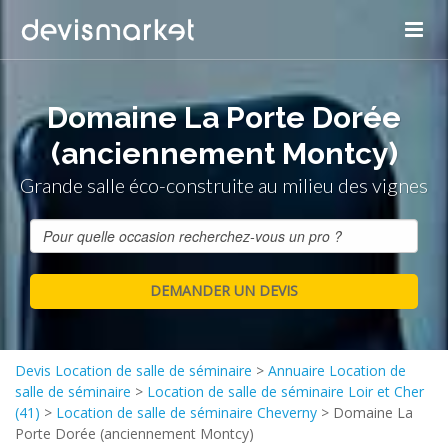
Domaine La Porte Dorée
(anciennement Montcy)
Grande salle éco-construite au milieu des vignes
Devis Location de salle de séminaire
>
Annuaire Location de
salle de séminaire
>
Location de salle de séminaire Loir et Cher
(41)
>
Location de salle de séminaire Cheverny
>
Domaine La
Porte Dorée (anciennement Montcy)