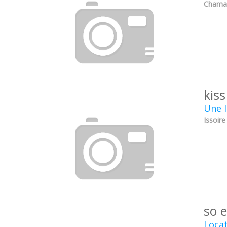
Chamal
kis
Une l
Issoir
so 
Locat