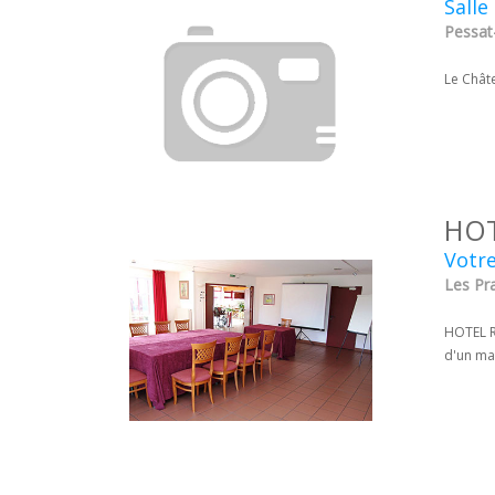
Salle
Pessat
Le Chât
HOT
Votre
Les Pr
HOTEL R
d'un mar