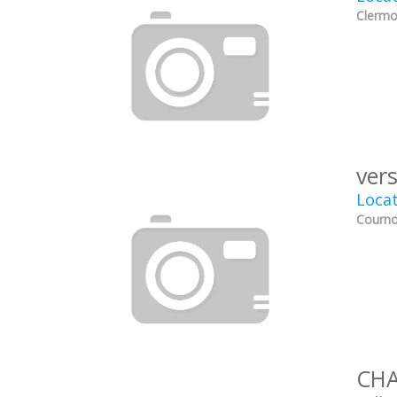
Clermo
ver
Locat
Courno
CHA