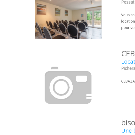
Pessat
Vous so
locatio
pour vot
CEB
Locat
Picher
CEBAZAT
bis
Une b