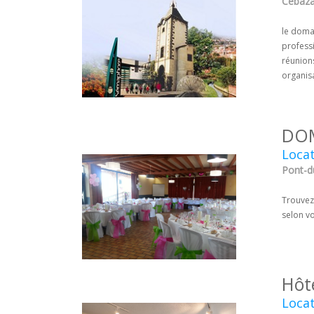
Cébaza
le domai
professi
réunions
organisa
DOM
Locat
Pont-d
Trouvez
selon vo
Hôt
Locat