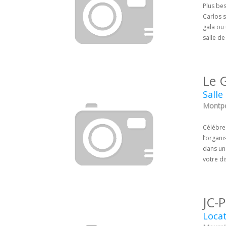
Plus bes
Carlos 
gala ou 
salle de
Le 
Salle
Montpel
Célébre
l’organ
dans une
votre di
JC-
Locat