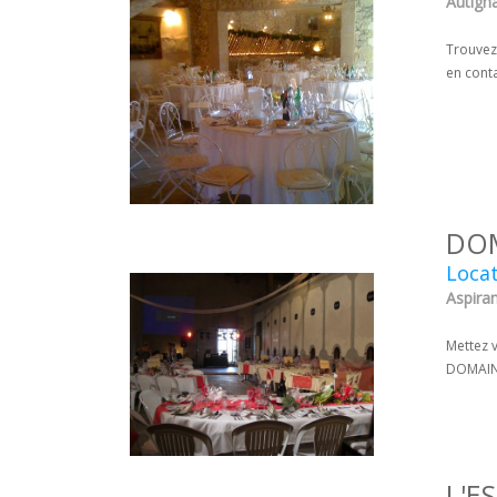
Autigna
Trouvez
en conta
DOM
Locat
Aspiran
Mettez v
DOMAINE
L'E