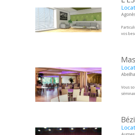
Locat
Agonès 
Particul
vos beso
Mas
Locat
Abeilha
Vous so
séminair
Bézi
Locat
Aumes 