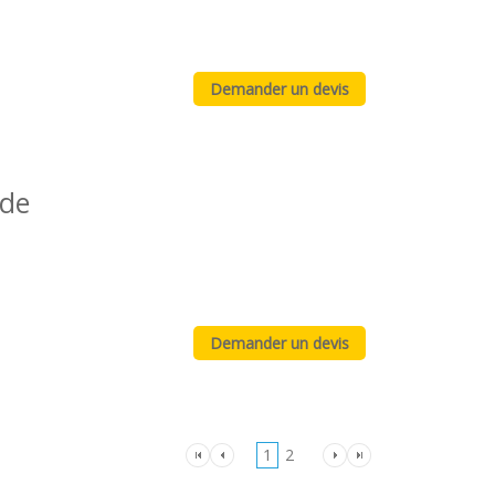
ude
1
2