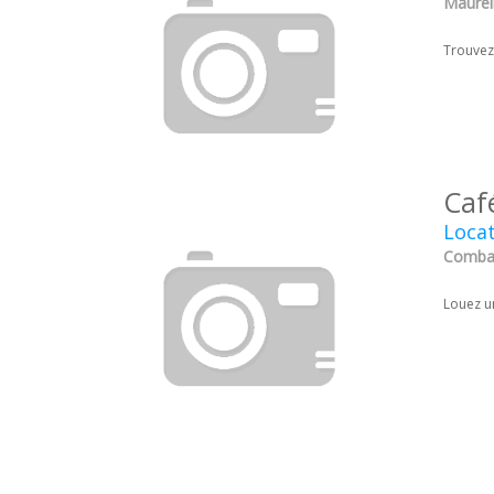
Maureil
Trouvez 
Caf
Locat
Combail
Louez u