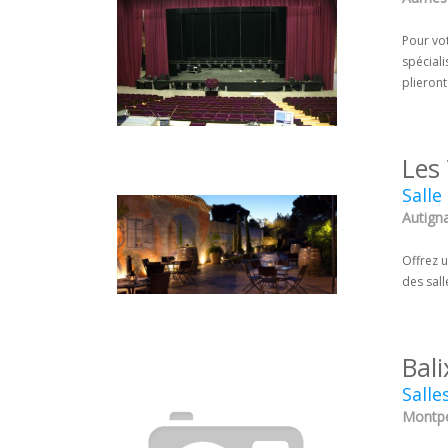
Pour vot
spéciali
plieron
Les
Salle
Autigna
Offrez u
des sall
Bali
Salle
Montpel