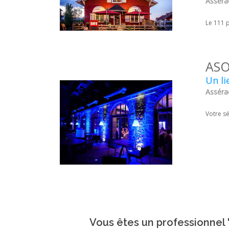
Assérac
Le 111 
ASO
Un li
Assérac
Votre sé
Vous êtes un professionnel '