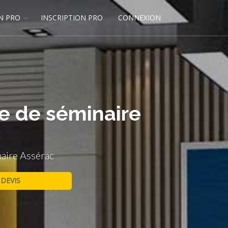
N PRO
INSCRIPTION PRO
CONNEXION
le de séminaire
naire Assérac