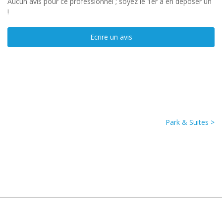
Aucun avis pour ce professionnel ; soyez le 1er à en déposer un
!
Ecrire un avis
Park & Suites >