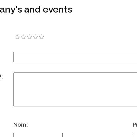
ffany's and events
)
:
Nom :
P